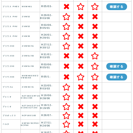
R05/03-
確認する
プリウス PHEV
MXWH61
H29/02-
プリウス PHV
ZVW52
R03/06
R03/06-
プリウス PHV
ZVW52
R05/01
H24/01-
プリウス PHV
ZVW35
H29/01
H27/12-
プリウス50
ZVW50/51
H30/12
H31/01-
プリウス50
ZVW51/55
R03/05
R03/06-
確認する
プリウス50
ZVW51/55
R05/01
MXWH60/65/Z
R05/1-
確認する
プリウス60
VW60/65
H23/05-
プリウスα
ZVW40/41
R03/03
H19/06-
NZT260/ZRT26
プレミオ
0/261/265
H28/06
H16/12-
NZT240/ZZT24
プレミオ
0/245/AZT240
H19/05
H26/07-
プロボックス
NCP160/165
H17/11-
KSP92/SCP92/
ベルタ
NCP96
H24/06
H16/07-