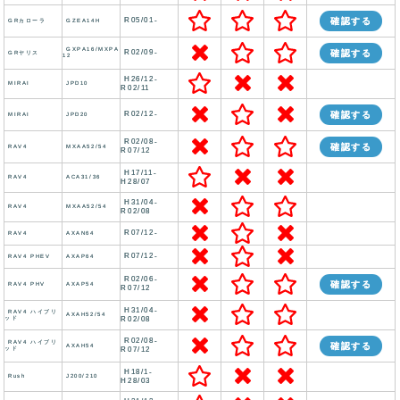
R05/01-
確認する
GRカローラ
GZEA14H
GXPA16/MXPA
R02/09-
確認する
GRヤリス
12
H26/12-
MIRAI
JPD10
R02/11
R02/12-
確認する
MIRAI
JPD20
R02/08-
確認する
RAV4
MXAA52/54
R07/12
H17/11-
RAV4
ACA31/36
H28/07
H31/04-
RAV4
MXAA52/54
R02/08
R07/12-
RAV4
AXAN64
R07/12-
RAV4 PHEV
AXAP64
R02/06-
確認する
RAV4 PHV
AXAP54
R07/12
H31/04-
RAV4 ハイブリ
AXAH52/54
ッド
R02/08
R02/08-
RAV4 ハイブリ
確認する
AXAH54
ッド
R07/12
H18/1-
Rush
J200/210
H28/03