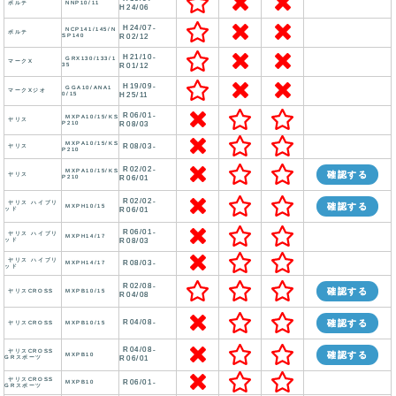
ポルテ
NNP10/11
H24/06
H24/07-
NCP141/145/N
ポルテ
SP140
R02/12
H21/10-
GRX130/133/1
マークX
35
R01/12
H19/09-
GGA10/ANA1
マークXジオ
0/15
H25/11
R06/01-
MXPA10/15/KS
ヤリス
P210
R08/03
MXPA10/15/KS
R08/03-
ヤリス
P210
R02/02-
MXPA10/15/KS
確認する
ヤリス
P210
R06/01
R02/02-
ヤリス ハイブリ
確認する
MXPH10/15
ッド
R06/01
R06/01-
ヤリス ハイブリ
MXPH14/17
ッド
R08/03
ヤリス ハイブリ
R08/03-
MXPH14/17
ッド
R02/08-
確認する
ヤリスCROSS
MXPB10/15
R04/08
R04/08-
確認する
ヤリスCROSS
MXPB10/15
R04/08-
ヤリスCROSS
確認する
MXPB10
GRスポーツ
R06/01
ヤリスCROSS
R06/01-
MXPB10
GRスポーツ