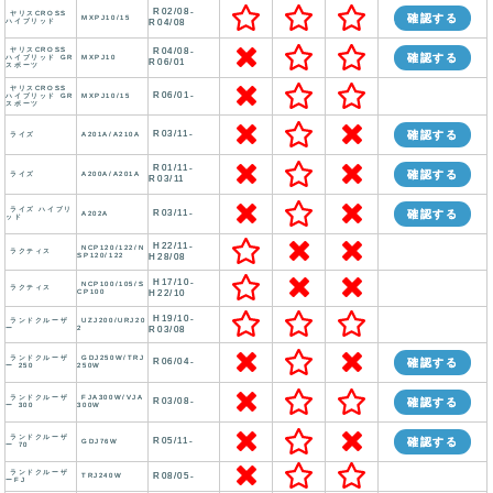
R02/08-
ヤリスCROSS
確認する
MXPJ10/15
ハイブリッド
R04/08
ヤリスCROSS
R04/08-
確認する
ハイブリッド GR
MXPJ10
R06/01
スポーツ
ヤリスCROSS
R06/01-
ハイブリッド GR
MXPJ10/15
スポーツ
R03/11-
確認する
ライズ
A201A/A210A
R01/11-
確認する
ライズ
A200A/A201A
R03/11
ライズ ハイブリ
R03/11-
確認する
A202A
ッド
H22/11-
NCP120/122/N
ラクティス
SP120/122
H28/08
H17/10-
NCP100/105/S
ラクティス
CP100
H22/10
H19/10-
ランドクルーザ
UZJ200/URJ20
ー
2
R03/08
ランドクルーザ
GDJ250W/TRJ
R06/04-
確認する
ー 250
250W
ランドクルーザ
FJA300W/VJA
R03/08-
確認する
ー 300
300W
ランドクルーザ
R05/11-
確認する
GDJ76W
ー 70
ランドクルーザ
R08/05-
TRJ240W
ーFJ