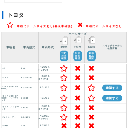
トヨタ
：車種にホールサイズあり(要現車確認)
：車種にホールサイズなし
ホールサイズ
スイッチホールの
車種名
車両型式
車両年式
33X23
23X23
26X23
位置情報
対応
対応
対応
製品
製品
製品
確認
確認
確認
H26/07-
86
ZN6
R03/10
H28/12-
C-HR
NGX10/50
R01/10
C-HR (GR SP
R01/10-
確認する
NGX10/50
ORT)
C-HR (GR SP
R01/10-
確認する
ORT) ハイブリ
ZYX11
ッド
H18/12-
C-HR ハイブリ
ZYX10
ッド
R01/10
H22/11-
FJクルーザー
GSJ15W
H30/01
R03/10-
GR86
ZN8