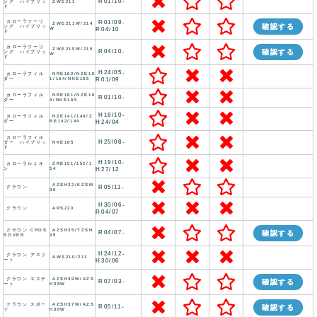
R01/10-
ング ハイブリッ
ZWE211
ド
カローラツーリ
R01/09-
ZWE211W/214
確認する
ング ハイブリッ
W
R04/10
ド
カローラツーリ
ZWE219W/215
R04/10-
確認する
ング ハイブリッ
W
ド
H24/05-
カローラフィル
NRE162/NZE16
ダー
1/164/NKE165
R01/09
カローラフィル
NRE161/NZE16
R01/10-
ダー
4/NKE165
H18/10-
カローラフィル
NZE141/144/Z
ダー
RE142/144
H24/04
カローラフィル
H25/08-
ダー ハイブリッ
NKE165
ド
H19/10-
カローラルミオ
ZRE151/152/1
ン
54
H27/12
AZSH32/KZSM
R05/11-
クラウン
30
H30/06-
クラウン
ARS220
R04/07
クラウン CROS
AZSH35/TZSH
R04/07-
確認する
SOVER
35
H24/12-
クラウン アスリ
AWS210/211
ート
H30/06
クラウン エステ
AZSH39W/AZS
R07/03-
確認する
ート
H38W
クラウン スポー
AZSH37W/AZS
R05/11-
確認する
ツ
H36W