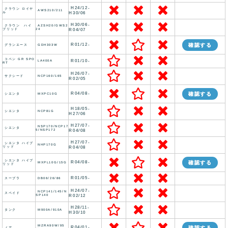
H24/12-
クラウン ロイヤ
AWS210/211
ル
H30/06
H30/06-
クラウン ハイ
AZSH20/GWS2
ブリッド
24
R04/07
R01/12-
確認する
グランエース
GDH303W
コペン GR SPO
R01/10-
LA400A
RT
H26/07-
サクシード
NCP160/165
R02/05
R04/08-
確認する
シエンタ
MXPC10G
H18/05-
シエンタ
NCP81G
H27/06
H27/07-
NSP170/NCP17
シエンタ
5/NSP172
R04/08
H27/07-
シエンタ ハイブ
NHP170G
リッド
R04/08
シエンタ ハイブ
R04/08-
確認する
MXPL10G/15G
リッド
R01/05-
スープラ
DB06/26/86
H24/07-
NCP141/145/N
スペイド
SP140
R02/12
H28/11-
タンク
M900A/910A
H30/10
MZRA90W/95
R04/01-
確認する
ノア