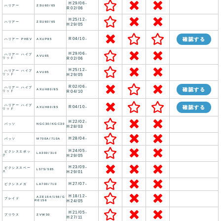
H29/06-
ハリアー
ZSU60/65
R02/06
H25/12-
ハリアー
ZSU60/65
H29/05
R04/10-
確認する
ハリアー PHEV
AXUP85
H29/06-
ハリアー ハイブ
AVU65
リッド
R02/06
H25/12-
ハリアー ハイブ
AVU65
リッド
H29/05
R02/06-
ハリアー ハイブ
確認する
AXUH80/85
リッド
R04/10
ハリアー ハイブ
R04/10-
確認する
AXUH80/85
リッド
H22/02-
パッソ
NGC30/KGC30
H28/03
H28/04-
パッソ
M700A/710A
H24/05-
ピクシスエポッ
LA300/310
ク
H29/05
H23/09-
ピクシススペー
L575/585
ス
H29/01
H27/07-
ピクシスメガ
LA700/710
H18/12-
AZE154/156/G
ブレイド
RE156
H24/05
H21/05-
プリウス
ZVW30
H27/11