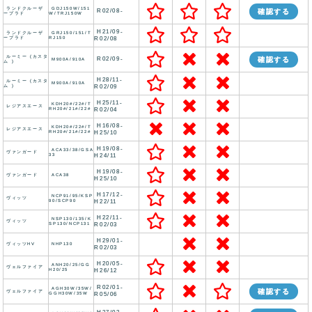
ランドクルーザ
GDJ150W/151
R02/08-
確認する
ープラド
W/TRJ150W
H21/09-
ランドクルーザ
GRJ150/151/T
ープラド
RJ150
R02/08
ルーミー (カスタ
R02/09-
確認する
M900A/910A
ム )
H28/11-
ルーミー (カスタ
M900A/910A
ム )
R02/09
H25/11-
KDH20#/22#/T
レジアスエース
RH20#/21#/22#
R02/04
H16/08-
KDH20#/22#/T
レジアスエース
RH20#/21#/22#
H25/10
H19/08-
ACA33/38/GSA
ヴァンガード
33
H24/11
H19/08-
ヴァンガード
ACA38
H25/10
H17/12-
NCP91/95/KSP
ヴィッツ
90/SCP90
H22/11
H22/11-
NSP130/135/K
ヴィッツ
SP130/NCP131
R02/03
H29/01-
ヴィッツHV
NHP130
R02/03
H20/05-
ANH20/25/GG
ヴェルファイア
H20/25
H26/12
R02/01-
AGH30W/35W/
確認する
ヴェルファイア
GGH30W/35W
R05/06