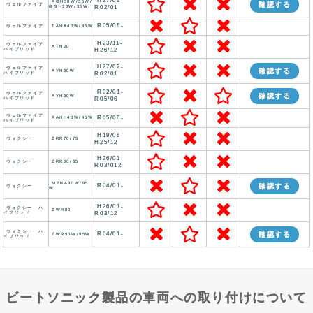
H27/02-
AGH30W/35W/
確認する
ヴェルファイア
GGH30W/35W
R02/01
R05/06-
ヴェルファイア
TAHA40W/45W
H23/11-
ヴェルファイア
ATH20
ハイブリッド
H26/12
H27/02-
ヴェルファイア
確認する
AYH30W
ハイブリッド
R02/01
R02/01-
ヴェルファイア
確認する
AYH30W
ハイブリッド
R05/06
ヴェルファイア
R05/06-
AAHH40W/45W
ハイブリッド
H19/06-
ヴォクシー
ZRR70/75
H25/12
H26/01-
ヴォクシー
ZRR80/85
R03/012
MZRA90W/95
R04/01-
確認する
ヴォクシー
W
H26/01-
ヴォクシー ハ
ZWR80
イブリッド
R03/12
ヴォクシー ハ
R04/01-
確認する
ZWR90W/95W
イブリッド
ビートソニック製品の車両への取り付けについて