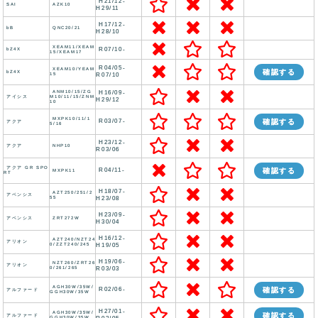
H21/12-
SAI
AZK10
H29/11
H17/12-
bB
QNC20/21
H28/10
XEAM11/XEAM
R07/10-
bZ4X
15/XEAM17
R04/05-
XEAM10/YEAM
確認する
bZ4X
15
R07/10
ANM10/15/ZG
H16/09-
アイシス
M10/11/15/ZNM
H29/12
10
MXPK10/11/1
R03/07-
確認する
アクア
5/16
H23/12-
アクア
NHP10
R03/06
アクア GR SPO
R04/11-
確認する
MXPK11
RT
H18/07-
AZT250/251/2
アベンシス
55
H23/08
H23/09-
アベンシス
ZRT272W
H30/04
H16/12-
AZT240/NZT24
アリオン
0/ZZT240/245
H19/05
H19/06-
NZT260/ZRT26
アリオン
0/261/265
R03/03
AGH30W/35W/
R02/06-
確認する
アルファード
GGH30W/35W
H27/01-
AGH30W/35W/
確認する
アルファード
GGH30W/35W