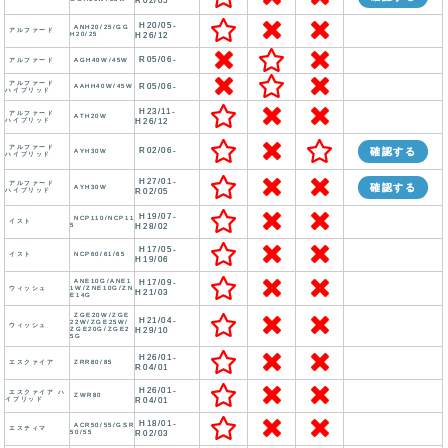
R02/05
H20/05-
ANH20/25/GG
アルファード
H20/25
H26/12
R05/06-
アルファード
AGH40W/45W
アルファード
R05/06-
AAHH40W/45W
ハイブリッド
H23/11-
アルファード
ATH20W
ハイブリッド
H26/12
アルファード
R02/06-
確認する
AYH30W
ハイブリッド
H27/01-
アルファード
確認する
AYH30W
ハイブリッド
R02/05
H19/07-
NCP110/NCP11
イスト
5
H28/02
H17/05-
イスト
NCP60/61/65
H19/06
ANE10G/ANE1
H17/09-
ウィッシュ
1W/ZNE10G/ZN
H21/03
E14G
ZGE20W/ZGE
H21/04-
22W/ZGE25W/
ウィッシュ
ZGE20G/ZGE2
H29/10
5G
H26/01-
エスクァイア
ZRR80/85
R04/01
H26/01-
エスクァイア ハ
ZWR80
イブリッド
R04/01
H18/01-
ACR50/55/GSR
エスティマ
50/55
R02/03