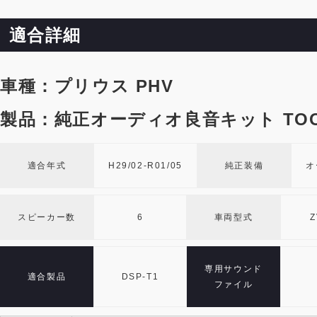
適合詳細
車種：プリウス PHV
製品：純正オーディオ良音キット TOO
適合年式
H29/02-R01/05
純正装備
オ
スピーカー数
6
車両型式
Z
専用サウンド
適合製品
DSP-T1
ファイル